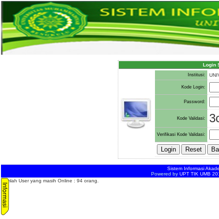
Login 
Institusi:
UNI
Kode Login:
Password:
3
Kode Validasi:
Verifikasi Kode Validasi:
Sistem Informasi Akad
Powered by
UPT TIK UMB 2
Jumlah User yang masih Online : 94 orang.